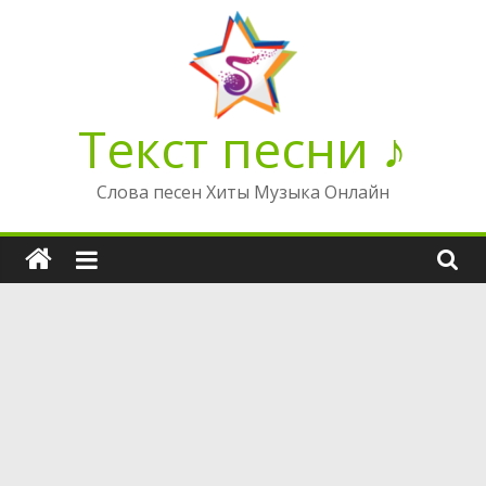
Перейти
к
содержимому
Текст песни ♪
Слова песен Хиты Музыка Онлайн