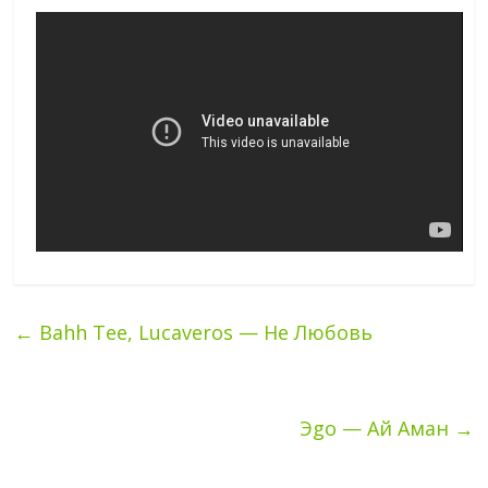
←
Bahh Tee, Lucaveros — Не Любовь
Эgo — Ай Аман
→