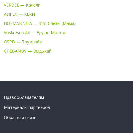
VERBEE — Качели
АИГЕЛ — KERN
HOFMANNITA — Это Слёзы (Мама)
Voskresenskii — Еду по Москве
GSPD — Тру крайм
CHEBANOV — Выдыхай
Правообладателям
Материалы партнеров
Обратная связь