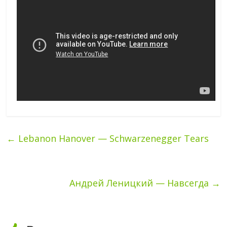
←
Lebanon Hanover — Schwarzenegger Tears
Андрей Леницкий — Навсегда
→