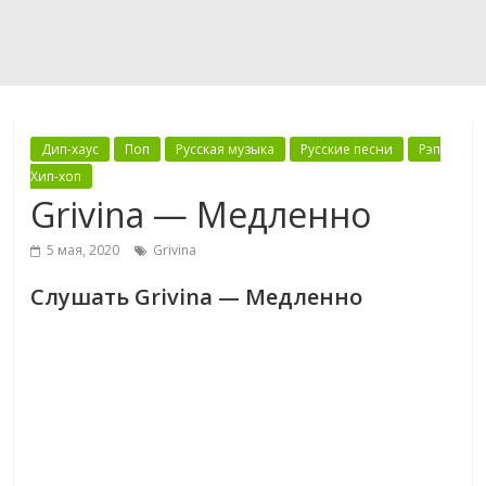
Дип-хаус
Поп
Русская музыка
Русские песни
Рэп
Хип-хоп
Grivina — Медленно
5 мая, 2020
Grivina
Слушать Grivina — Медленно