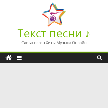
Перейти
к
содержимому
Текст песни ♪
Слова песен Хиты Музыка Онлайн