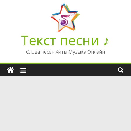
Перейти
к
содержимому
Текст песни ♪
Слова песен Хиты Музыка Онлайн