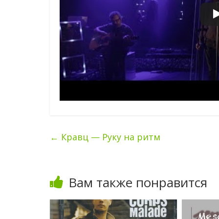
←
Кравц — Руку на ритм
Вам также понравится