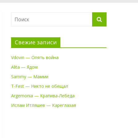
Свежие записи
Vdovin — Опять война
Alita — Ядом
Sammy — Мамми
T-Fest — Никто не обещал
Argemonia — Крапива-Лебеда
Ислам Итляшев — Кареглазая