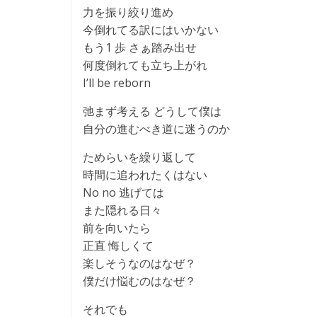
力を振り絞り進め
今倒れてる訳にはいかない
もう1 歩 さぁ踏み出せ
何度倒れても立ち上がれ
I’ll be reborn
弛まず考える どうして僕は
自分の進むべき道に迷うのか
ためらいを繰り返して
時間に追われたくはない
No no 逃げては
また隠れる日々
前を向いたら
正直 悔しくて
楽しそうなのはなぜ？
僕だけ悩むのはなぜ？
それでも