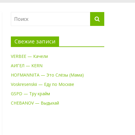
Свежие записи
VERBEE — Качели
АИГЕЛ — KERN
HOFMANNITA — Это Слёзы (Мама)
Voskresenskii — Еду по Москве
GSPD — Тру крайм
CHEBANOV — Выдыхай