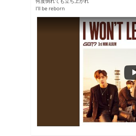
何度倒れても立ち上がれ
I’ll be reborn