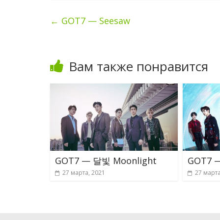
←
GOT7 — Seesaw
Вам также понравится
GOT7 — 달빛 Moonlight
GOT7 —
27 марта, 2021
27 марта