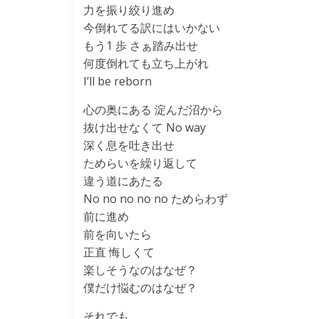
力を振り絞り進め
今倒れてる訳にはいかない
もう1 歩 さぁ踏み出せ
何度倒れても立ち上がれ
I’ll be reborn
心の奥にある 淀んだ沼から
抜け出せなくて No way
深く息を吐き出せ
ためらいを繰り返して
違う道にあたる
No no no no no ためらわず
前に進め
前を向いたら
正直 悔しくて
楽しそうなのはなぜ？
僕だけ悩むのはなぜ？
それでも