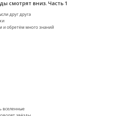
ды смотрят вниз. Часть 1
ысли друг друга
ки
и и обретём много знаний
ь вселенные
говорят звёзды