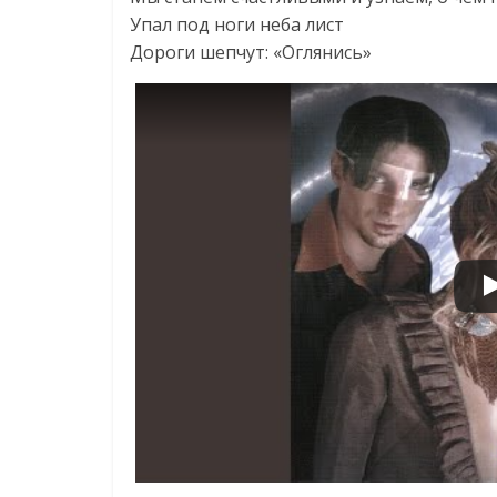
Упал под ноги неба лист
Дороги шепчут: «Оглянись»