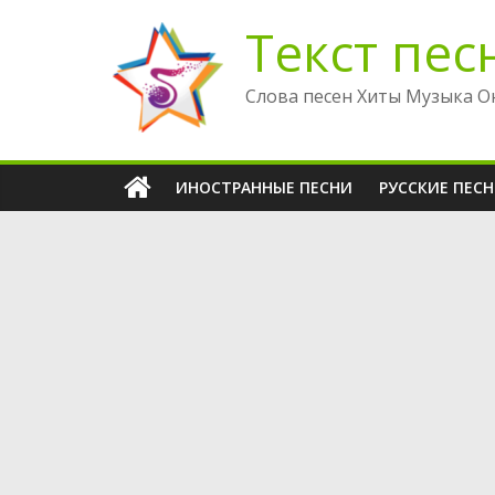
Перейти
Текст пес
к
содержимому
Слова песен Хиты Музыка О
ИНОСТРАННЫЕ ПЕСНИ
РУССКИЕ ПЕС