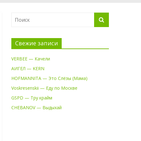
Свежие записи
VERBEE — Качели
АИГЕЛ — KERN
HOFMANNITA — Это Слёзы (Мама)
Voskresenskii — Еду по Москве
GSPD — Тру крайм
CHEBANOV — Выдыхай