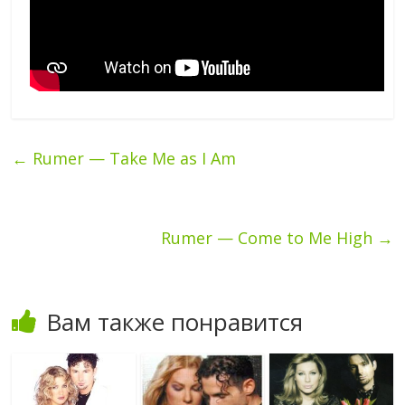
←
Rumer — Take Me as I Am
Rumer — Come to Me High
→
Вам также понравится