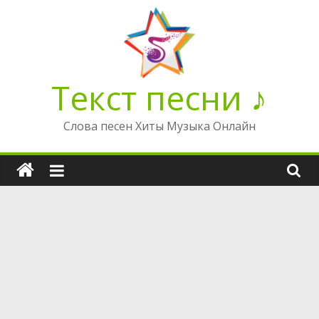
Перейти
к
содержимому
Текст песни ♪
Слова песен Хиты Музыка Онлайн