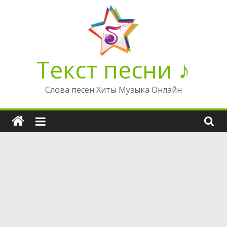
Перейти
к
содержимому
Текст песни ♪
Слова песен Хиты Музыка Онлайн