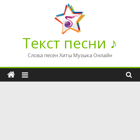
Перейти
к
содержимому
Текст песни ♪
Слова песен Хиты Музыка Онлайн