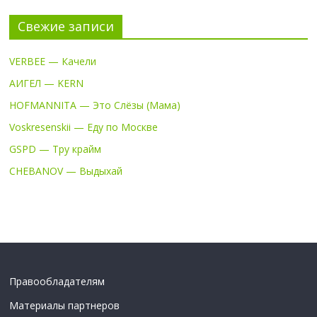
Свежие записи
VERBEE — Качели
АИГЕЛ — KERN
HOFMANNITA — Это Слёзы (Мама)
Voskresenskii — Еду по Москве
GSPD — Тру крайм
CHEBANOV — Выдыхай
Правообладателям
Материалы партнеров