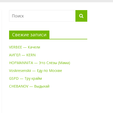
Свежие записи
VERBEE — Качели
АИГЕЛ — KERN
HOFMANNITA — Это Слёзы (Мама)
Voskresenskii — Еду по Москве
GSPD — Тру крайм
CHEBANOV — Выдыхай