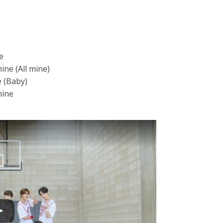
e
ne (All mine)
 (Baby)
mine