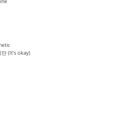
ine
tic
It’s okay)