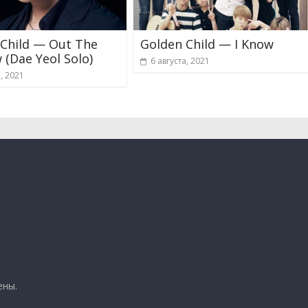
 Child — Out The
Golden Child — I Know
(Dae Yeol Solo)
6 августа, 2021
а, 2021
ены.