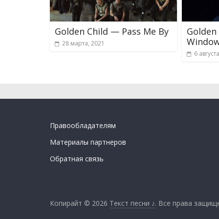
Golden Child — Pass Me By
Golden
Window 
28 марта, 2021
6 август
Правообладателям
Материалы партнеров
Обратная связь
Копирайт © 2026
Текст песни ♪
. Все права защищ