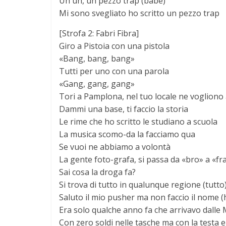
Uh uh, un pezzo trap (babe)
Mi sono svegliato ho scritto un pezzo trap
[Strofa 2: Fabri Fibra]
Giro a Pistoia con una pistola
«Bang, bang, bang»
Tutti per uno con una parola
«Gang, gang, gang»
Tori a Pamplona, nel tuo locale ne vogliono
Dammi una base, ti faccio la storia
Le rime che ho scritto le studiano a scuola
La musica scomo-da la facciamo qua
Se vuoi ne abbiamo a volontà
La gente foto-grafa, si passa da «bro» a «fra
Sai cosa la droga fa?
Si trova di tutto in qualunque regione (tutto
Saluto il mio pusher ma non faccio il nome 
Era solo qualche anno fa che arrivavo dalle
Con zero soldi nelle tasche ma con la testa 