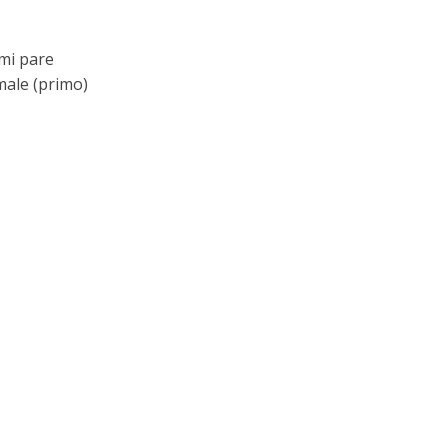
 mi pare
 male (primo)