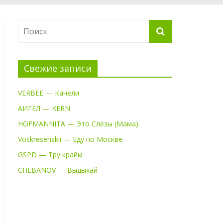
Свежие записи
VERBEE — Качели
АИГЕЛ — KERN
HOFMANNITA — Это Слёзы (Мама)
Voskresenskii — Еду по Москве
GSPD — Тру крайм
CHEBANOV — Выдыхай