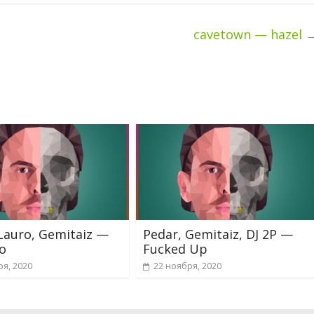
cavetown — hazel
 Lauro, Gemitaiz —
Pedar, Gemitaiz, DJ 2P —
o
Fucked Up
ря, 2020
22 ноября, 2020