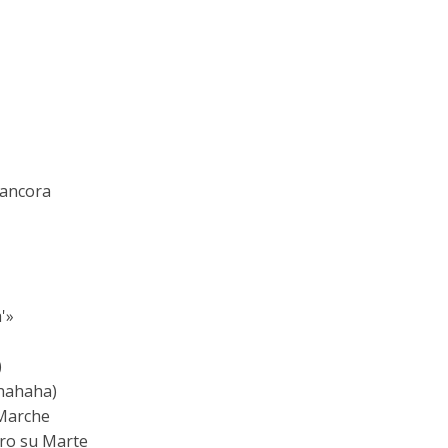
 ancora
'»
)
(hahaha)
 Marche
ero su Marte