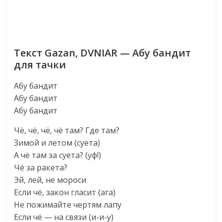
Текст Gazan, DVNIAR — Абу бандит
для тачки
Абу бандит
Абу бандит
Абу бандит
Чё, чё, чё, чё там? Где там?
Зимой и летом (суета)
А чё там за суета? (уф!)
Чё за ракета?
Эй, лей, не мороси
Если чё, закон гласит (ага)
Не пожимайте чертям лапу
Если чё — на связи (и-и-у)