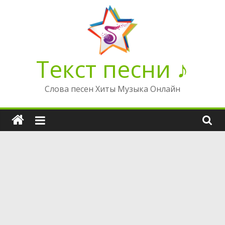
Перейти
к
содержимому
Текст песни ♪
Слова песен Хиты Музыка Онлайн