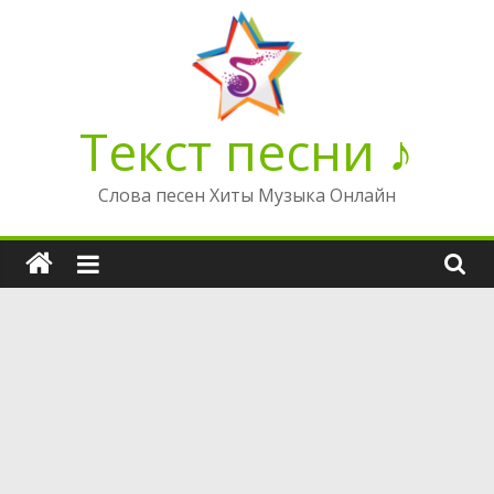
Перейти
к
содержимому
Текст песни ♪
Слова песен Хиты Музыка Онлайн