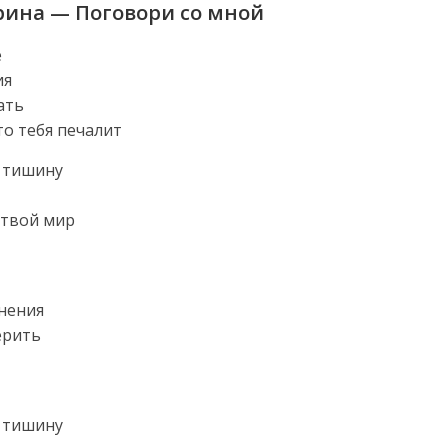
арина — Поговори со мной
е
ия
ать
то тебя печалит
ь тишину
 твой мир
нения
ерить
ь тишину