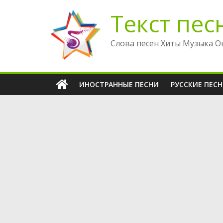
Перейти
Текст пес
к
содержимому
Слова песен Хиты Музыка О
ИНОСТРАННЫЕ ПЕСНИ
РУССКИЕ ПЕС