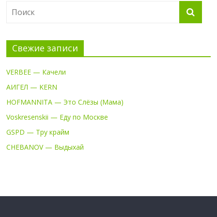
Свежие записи
VERBEE — Качели
АИГЕЛ — KERN
HOFMANNITA — Это Слёзы (Мама)
Voskresenskii — Еду по Москве
GSPD — Тру крайм
CHEBANOV — Выдыхай