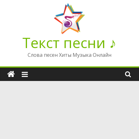
Перейти
к
содержимому
Текст песни ♪
Слова песен Хиты Музыка Онлайн