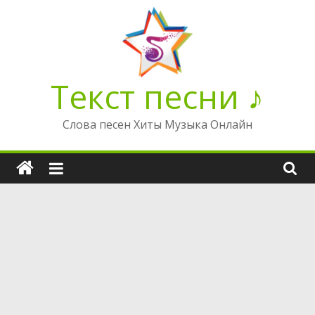
Перейти
к
содержимому
Текст песни ♪
Слова песен Хиты Музыка Онлайн