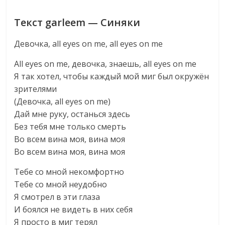
Текст garleem — Синяки
Девочка, all eyes on me, all eyes on me
All eyes on me, девочка, знаешь, all eyes on me
Я так хотел, чтобы каждый мой миг был окружён
зрителями
(Девочка, all eyes on me)
Дай мне руку, останься здесь
Без тебя мне только смерть
Во всем вина моя, вина моя
Во всем вина моя, вина моя
Тебе со мной некомфортно
Тебе со мной неудобно
Я смотрел в эти глаза
И боялся не видеть в них себя
Я просто в миг терял