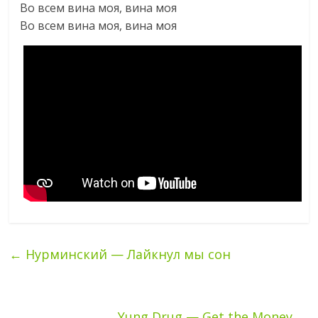
Во всем вина моя, вина моя
Во всем вина моя, вина моя
←
Нурминский — Лайкнул мы сон
Yung Drug — Get the Money
→