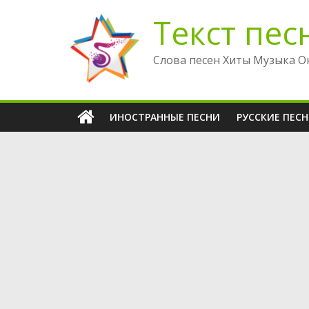
Перейти
Текст пес
к
содержимому
Слова песен Хиты Музыка О
ИНОСТРАННЫЕ ПЕСНИ
РУССКИЕ ПЕС