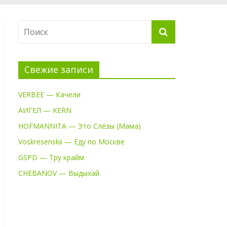
Свежие записи
VERBEE — Качели
АИГЕЛ — KERN
HOFMANNITA — Это Слёзы (Мама)
Voskresenskii — Еду по Москве
GSPD — Тру крайм
CHEBANOV — Выдыхай