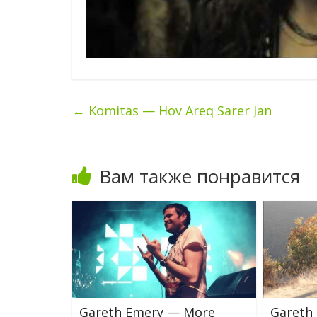
←
Komitas — Hov Areq Sarer Jan
Вам также понравится
Gareth Emery — More
Gareth