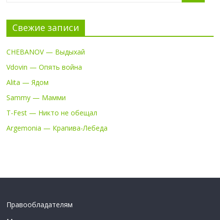
Свежие записи
CHEBANOV — Выдыхай
Vdovin — Опять война
Alita — Ядом
Sammy — Мамми
T-Fest — Никто не обещал
Argemonia — Крапива-Лебеда
Правообладателям