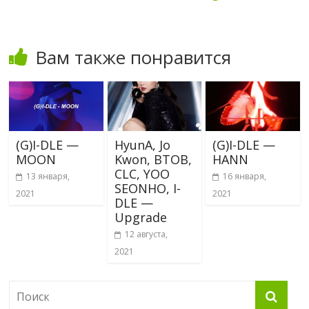
Вам также понравится
(G)I-DLE —
HyunA, Jo
(G)I-DLE —
MOON
Kwon, BTOB,
HANN
CLC, YOO
13 января,
16 января,
SEONHO, I-
2021
2021
DLE —
Upgrade
12 августа,
2021