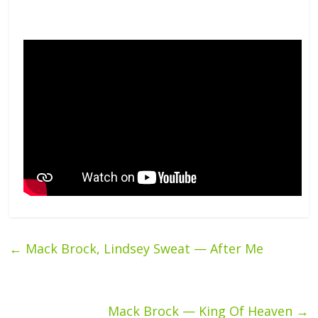
←
Mack Brock, Lindsey Sweat — After Me
Mack Brock — King Of Heaven
→