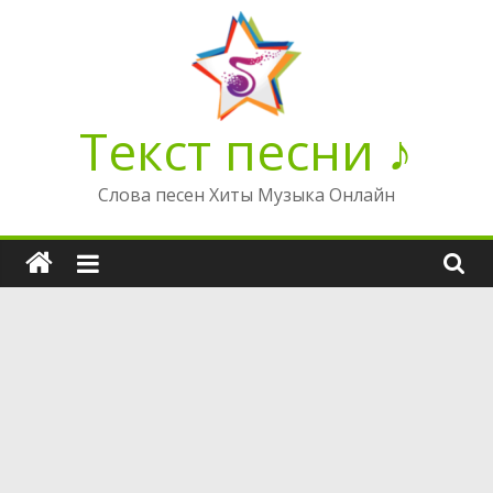
Перейти
к
содержимому
Текст песни ♪
Слова песен Хиты Музыка Онлайн