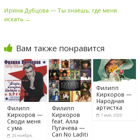
Ирина Дубцова — Ты знаешь, где меня
искать
→
Вам также понравится
Филипп
Киркоров —
Народная
артистка
Филипп
Филипп
Киркоров —
Киркоров
7 мая, 2020
Своди меня
feat. Алла
с ума
Пугачёва —
Can No Laditi
25 ноября,