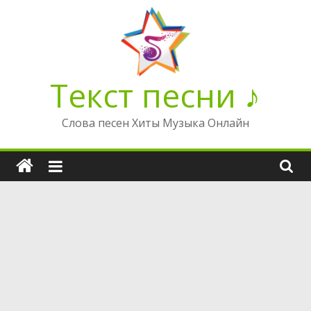
Перейти
к
содержимому
Текст песни ♪
Слова песен Хиты Музыка Онлайн