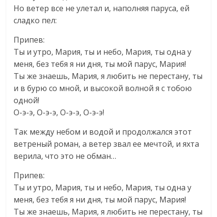
Но ветер все не улетал и, наполняя паруса, ей
сладко пел:
Припев:
Ты и утро, Мария, ты и небо, Мария, ты одна у
меня, без тебя я ни дня, ты мой парус, Мария!
Ты же знаешь, Мария, я любить не перестану, ты
и в бурю со мной, и высокой волной я с тобою
одной!
О-э-э, О-э-э, О-э-э, О-э-э!
Так между небом и водой и продолжался этот
ветреный роман, а ветер звал ее мечтой, и яхта
верила, что это не обман…
Припев:
Ты и утро, Мария, ты и небо, Мария, ты одна у
меня, без тебя я ни дня, ты мой парус, Мария!
Ты же знаешь, Мария, я любить не перестану, ты