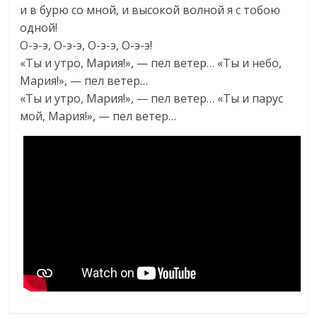
и в бурю со мной, и высокой волной я с тобою
одной!
О-э-э, О-э-э, О-э-э, О-э-э!
«Ты и утро, Мария!», — пел ветер… «Ты и небо,
Мария!», — пел ветер…
«Ты и утро, Мария!», — пел ветер… «Ты и парус
мой, Мария!», — пел ветер…