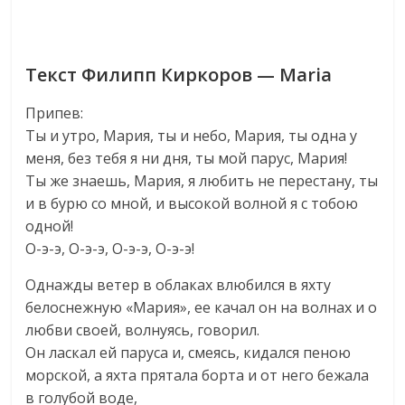
Текст Филипп Киркоров — Maria
Припев:
Ты и утро, Мария, ты и небо, Мария, ты одна у
меня, без тебя я ни дня, ты мой парус, Мария!
Ты же знаешь, Мария, я любить не перестану, ты
и в бурю со мной, и высокой волной я с тобою
одной!
О-э-э, О-э-э, О-э-э, О-э-э!
Однажды ветер в облаках влюбился в яхту
белоснежную «Мария», ее качал он на волнах и о
любви своей, волнуясь, говорил.
Он ласкал ей паруса и, смеясь, кидался пеною
морской, а яхта прятала борта и от него бежала
в голубой воде,