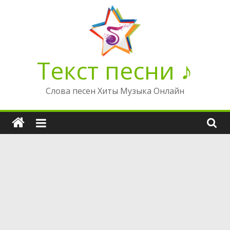
Перейти
к
содержимому
Текст песни ♪
Слова песен Хиты Музыка Онлайн