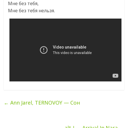
Мне без тебя,
Мне без тебя нельзя.
←
Ann Jarel, TERNOVOY — Сон
alt-J — Arrival In Nara
→