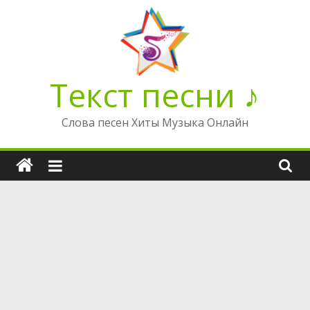
Перейти
к
содержимому
Текст песни ♪
Слова песен Хиты Музыка Онлайн