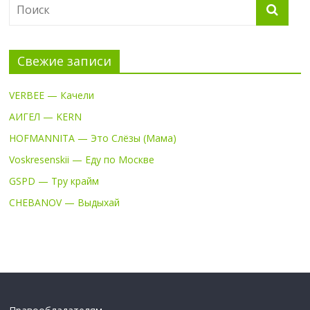
Свежие записи
VERBEE — Качели
АИГЕЛ — KERN
HOFMANNITA — Это Слёзы (Мама)
Voskresenskii — Еду по Москве
GSPD — Тру крайм
CHEBANOV — Выдыхай