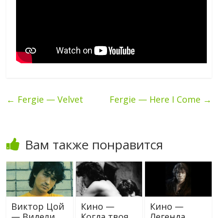
←
Fergie — Velvet
Fergie — Here I Come
→
Вам также понравится
Виктор Цой
Кино —
Кино —
— Видели
Когда твоя
Легенда