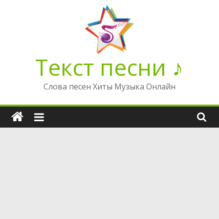
Перейти
к
содержимому
Текст песни ♪
Слова песен Хиты Музыка Онлайн