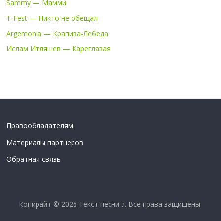
Sammy — Мамми
T-Fest — Никто не обещал
Argemonia — Крапива-Лебеда
Ислам Итляшев — Кареглазая
Правообладателям
Материалы партнеров
Обратная связь
Копирайт © 2026
Текст песни ♪
. Все права защищены.