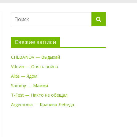
Свежие записи
CHEBANOV — Выдыхай
Vdovin — Опять война
Alita — Ядом
Sammy — Мамми
T-Fest — Никто не обещал
Argemonia — Крапива-Лебеда