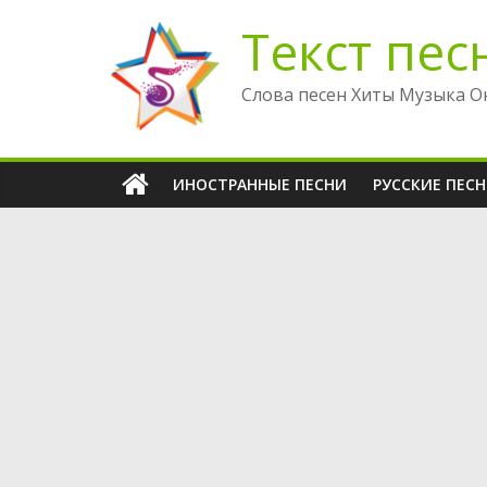
Перейти
Текст пес
к
содержимому
Слова песен Хиты Музыка О
ИНОСТРАННЫЕ ПЕСНИ
РУССКИЕ ПЕС