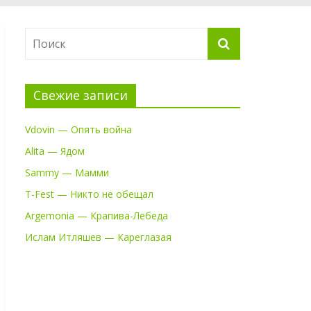
Свежие записи
Vdovin — Опять война
Alita — Ядом
Sammy — Мамми
T-Fest — Никто не обещал
Argemonia — Крапива-Лебеда
Ислам Итляшев — Кареглазая