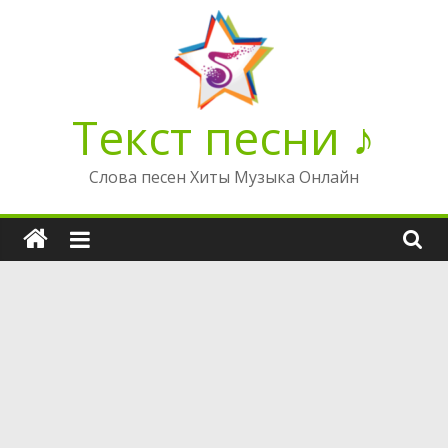
Перейти
к
содержимому
Текст песни ♪
Слова песен Хиты Музыка Онлайн