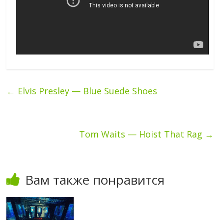
←
Elvis Presley — Blue Suede Shoes
Tom Waits — Hoist That Rag
→
Вам также понравится