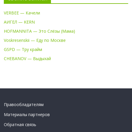
VERBEE — Качели
АИГЕЛ — KERN
HOFMANNITA — Это Слёзы (Мама)
Voskresenskii — Еду по Москве
GSPD — Тру крайм
CHEBANOV — Выдыхай
Правообладателям
Материалы партнеров
Обратная связь