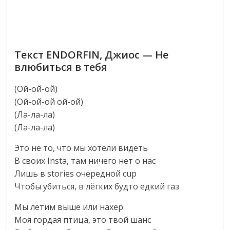
Текст ENDORFIN, Джиос — Не
влюбиться в тебя
(Ой-ой-ой)
(Ой-ой-ой ой-ой)
(Ла-ла-ла)
(Ла-ла-ла)
Это не то, что мы хотели видеть
В своих Insta, там ничего нет о нас
Лишь в stories очередной cup
Чтобы убиться, в лёгких будто едкий газ
Мы летим выше или нахер
Моя гордая птица, это твой шанс