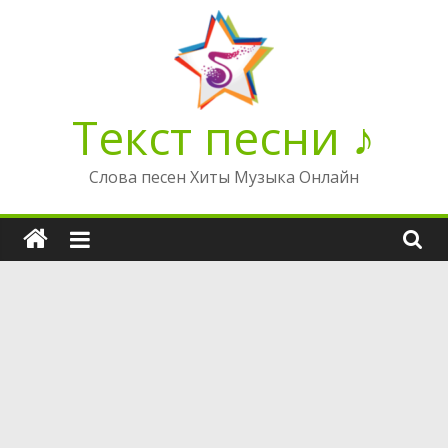
Перейти
к
содержимому
Текст песни ♪
Слова песен Хиты Музыка Онлайн