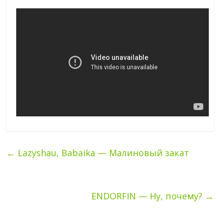
←
Lazyshau, Babaika — Малиновый закат
ENDORFIN — Ну, почему?
→