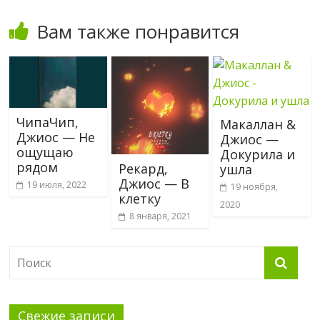
Вам также понравится
ЧипаЧип,
Макаллан &
Джиос — Не
Джиос —
ощущаю
Докурила и
рядом
Рекард,
ушла
Джиос — В
19 июля, 2022
19 ноября,
клетку
2020
8 января, 2021
Свежие записи