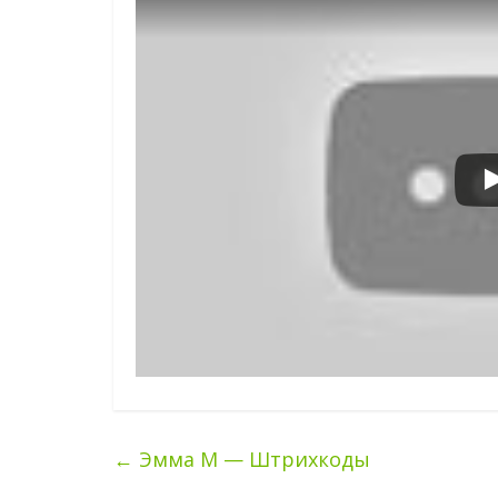
←
Эмма М — Штрихкоды