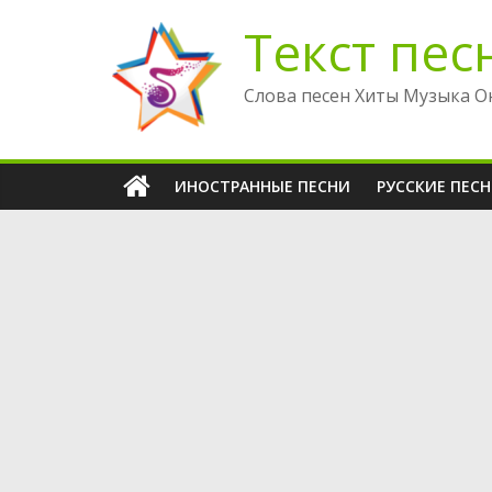
Перейти
Текст пес
к
содержимому
Слова песен Хиты Музыка О
ИНОСТРАННЫЕ ПЕСНИ
РУССКИЕ ПЕС