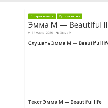
Поп-рок музыка
Русские песни
Эмма М — Beautiful li
14 марта, 2020
Эмма М
Слушать Эмма М — Beautiful lif
Текст Эмма М — Beautiful life