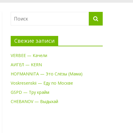
Свежие записи
VERBEE — Качели
АИГЕЛ — KERN
HOFMANNITA — Это Слёзы (Мама)
Voskresenskii — Еду по Москве
GSPD — Тру крайм
CHEBANOV — Выдыхай