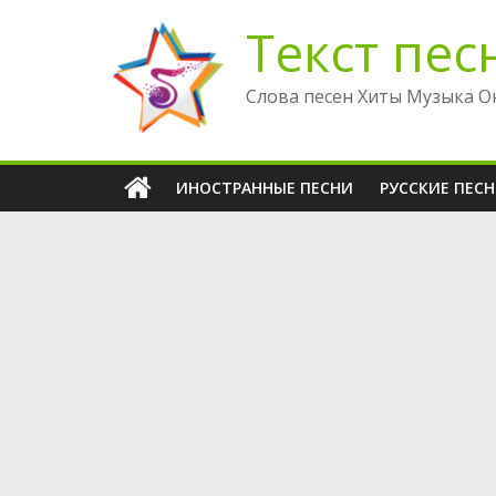
Перейти
Текст пес
к
содержимому
Слова песен Хиты Музыка О
ИНОСТРАННЫЕ ПЕСНИ
РУССКИЕ ПЕС