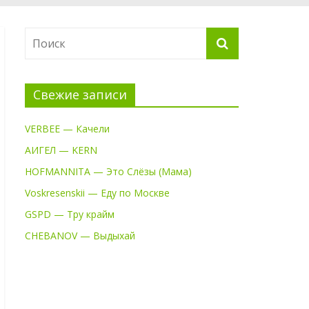
Свежие записи
VERBEE — Качели
АИГЕЛ — KERN
HOFMANNITA — Это Слёзы (Мама)
Voskresenskii — Еду по Москве
GSPD — Тру крайм
CHEBANOV — Выдыхай