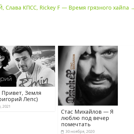
, Слава КПСС, Rickey F — Время грязного хайпа
 Привет, Земля
Григорий Лепс)
, 2021
Стас Михайлов — Я
люблю под вечер
помечтать
30 ноября, 2020