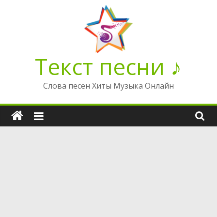
Перейти
к
содержимому
Текст песни ♪
Слова песен Хиты Музыка Онлайн