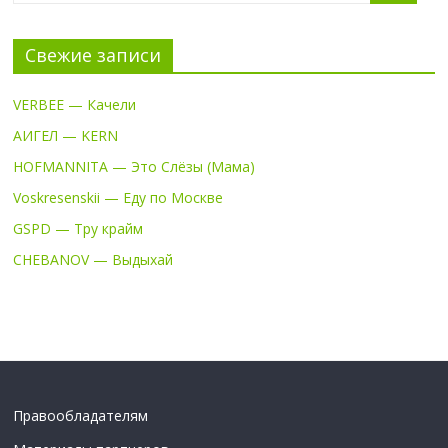
Свежие записи
VERBEE — Качели
АИГЕЛ — KERN
HOFMANNITA — Это Слёзы (Мама)
Voskresenskii — Еду по Москве
GSPD — Тру крайм
CHEBANOV — Выдыхай
Правообладателям