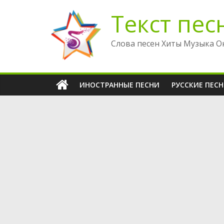
Перейти
Текст пес
к
содержимому
Слова песен Хиты Музыка О
ИНОСТРАННЫЕ ПЕСНИ
РУССКИЕ ПЕС