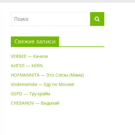
Свежие записи
VERBEE — Качели
АИГЕЛ — KERN
HOFMANNITA — Это Слёзы (Мама)
Voskresenskii — Еду по Москве
GSPD — Тру крайм
CHEBANOV — Выдыхай