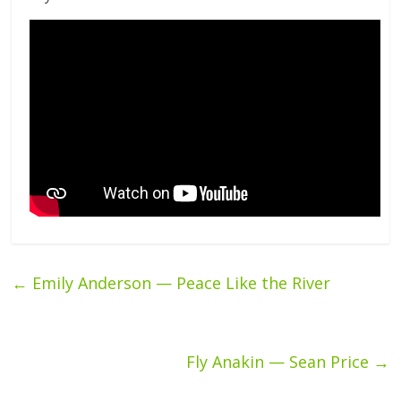
←
Emily Anderson — Peace Like the River
Fly Anakin — Sean Price
→