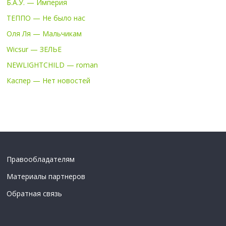
Б.А.У. — Империя
ТЕППО — Не было нас
Оля Ля — Мальчикам
Wicsur — ЗЕЛЬЕ
NEWLIGHTCHILD — roman
Каспер — Нет новостей
Правообладателям
Материалы партнеров
Обратная связь