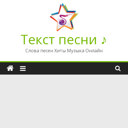
Перейти
к
содержимому
Текст песни ♪
Слова песен Хиты Музыка Онлайн