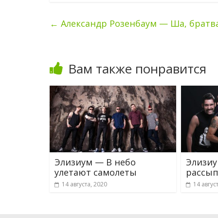
←
Александр Розенбаум — Ша, братва
Вам также понравится
Элизиум — В небо
Элизиу
улетают самолеты
рассып
14 августа, 2020
14 авгус