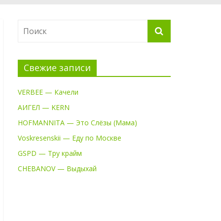
Свежие записи
VERBEE — Качели
АИГЕЛ — KERN
HOFMANNITA — Это Слёзы (Мама)
Voskresenskii — Еду по Москве
GSPD — Тру крайм
CHEBANOV — Выдыхай