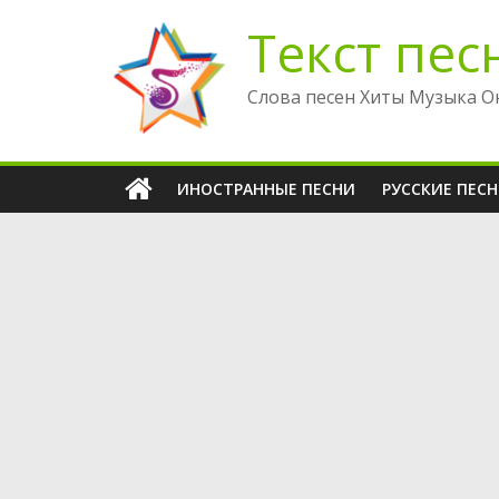
Перейти
Текст пес
к
содержимому
Слова песен Хиты Музыка О
ИНОСТРАННЫЕ ПЕСНИ
РУССКИЕ ПЕС