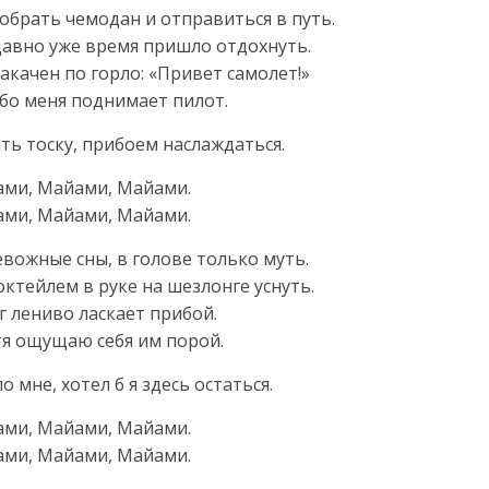
 собрать чемодан и отправиться в путь.
давно уже время пришло отдохнуть.
 накачен по горло: «Привет самолет!»
ебо меня поднимает пилот.
ть тоску, прибоем наслаждаться.
ами, Майами, Майами.
ами, Майами, Майами.
евожные сны, в голове только муть.
октейлем в руке на шезлонге уснуть.
 лениво ласкает прибой.
отя ощущаю себя им порой.
 мне, хотел б я здесь остаться.
ами, Майами, Майами.
ами, Майами, Майами.