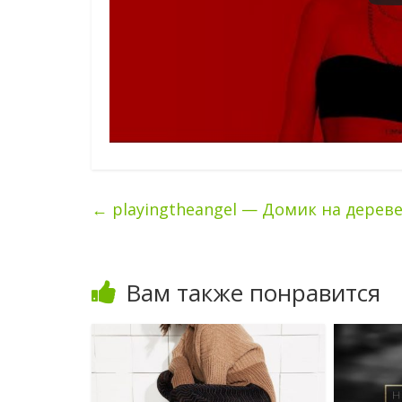
←
playingtheangel — Домик на дерев
Вам также понравится