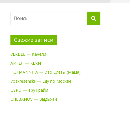
Свежие записи
VERBEE — Качели
АИГЕЛ — KERN
HOFMANNITA — Это Слёзы (Мама)
Voskresenskii — Еду по Москве
GSPD — Тру крайм
CHEBANOV — Выдыхай