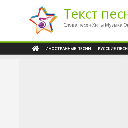
Перейти
Текст пес
к
содержимому
Слова песен Хиты Музыка О
ИНОСТРАННЫЕ ПЕСНИ
РУССКИЕ ПЕС