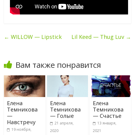
←
WILLOW — Lipstick
Lil Keed — Thug Luv
→
Вам также понравится
Елена
Елена
Елена
Темникова
Темникова
Темникова
—
— Голые
— Счастье
Навстречу
21 апреля,
13 января,
19 ноября,
2020
2021