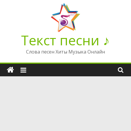
Перейти
к
содержимому
Текст песни ♪
Слова песен Хиты Музыка Онлайн