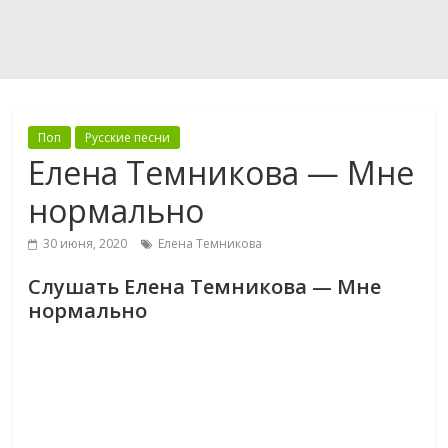
Поп
Русские песни
Елена Темникова — Мне
нормально
30 июня, 2020
Елена Темникова
Слушать Елена Темникова — Мне
нормально