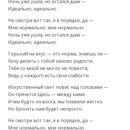
Ночь уже ушла, но остался дым —
Идеально, идеально.
Не смотри вот так, я в порядке, да —
Мне нормально, мне нормально.
Ночь уже ушла, но остался дым —
Идеально, идеально.
Горький на вкус — это норма, знаешь ли —
Хочу делить с тобой заново радости.
Тебе со мной не могло не повезти,
Ведь у каждого есть свои слабости.
Искусственный свет повис над головами —
Он прячется здесь — между нами.
И мы будто из воска, мы плавили жёстко.
Но бросить нам будет непросто.
Не смотри вот так, я в порядке, да —
Мне нормально, мне нормально.