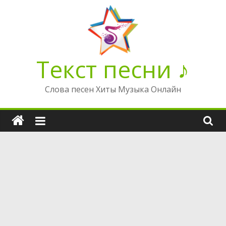
Перейти
к
содержимому
Текст песни ♪
Слова песен Хиты Музыка Онлайн