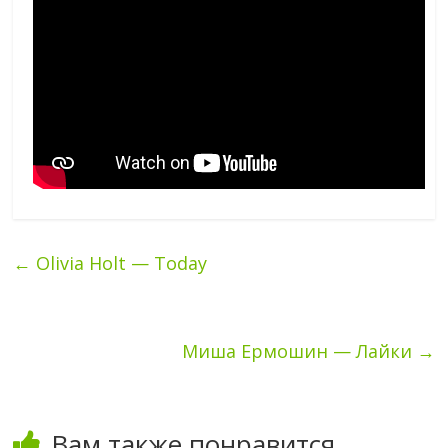
←
Olivia Holt — Today
Миша Ермошин — Лайки
→
Вам также понравится