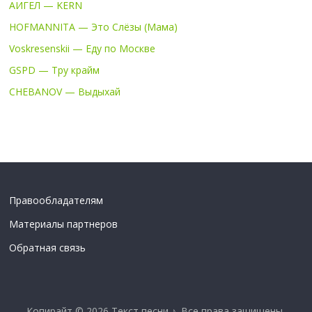
АИГЕЛ — KERN
HOFMANNITA — Это Слёзы (Мама)
Voskresenskii — Еду по Москве
GSPD — Тру крайм
CHEBANOV — Выдыхай
Правообладателям
Материалы партнеров
Обратная связь
Копирайт © 2026
Текст песни ♪
. Все права защищены.