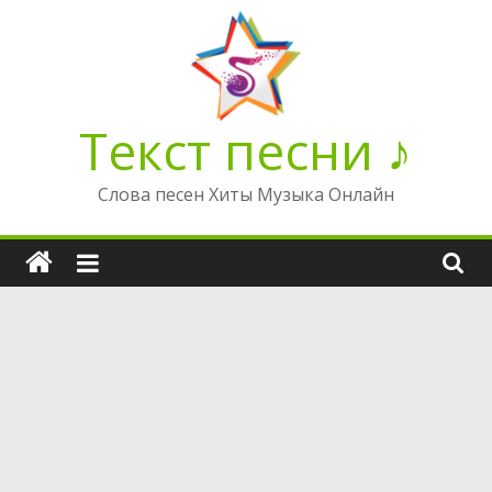
Перейти
к
содержимому
Текст песни ♪
Слова песен Хиты Музыка Онлайн