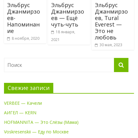
Эльбрус
Эльбрус
Эльбрус
Джанмирзо
Джанмирзо
Джанмирзо
ев-
ев — Ещё
ев, Tural
Напоминан
чуть-чуть
Everest —
ие
Это не
18 января,
любовь
8 ноября, 2020
2021
30 мая, 2023
Свежие записи
VERBEE — Качели
АИГЕЛ — KERN
HOFMANNITA — Это Слёзы (Мама)
Voskresenskii — Еду по Москве