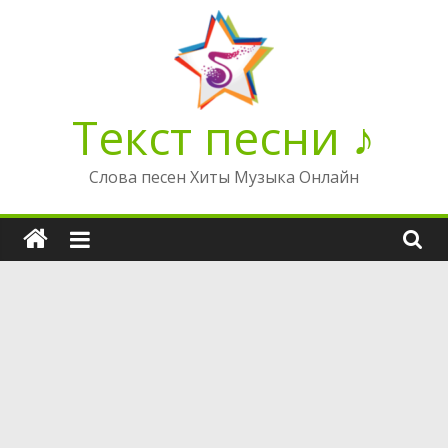
Перейти
к
содержимому
Текст песни ♪
Слова песен Хиты Музыка Онлайн