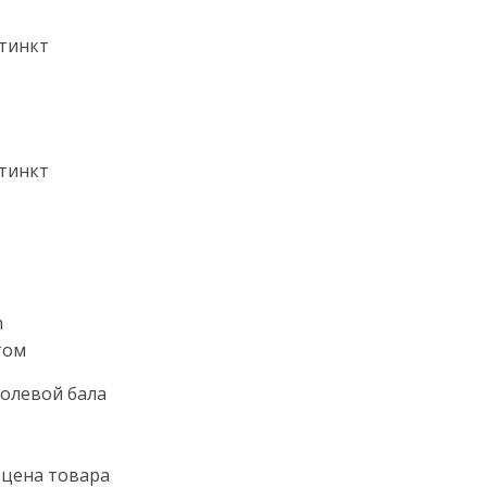
стинкт
стинкт
m
том
олевой бала
 цена товара