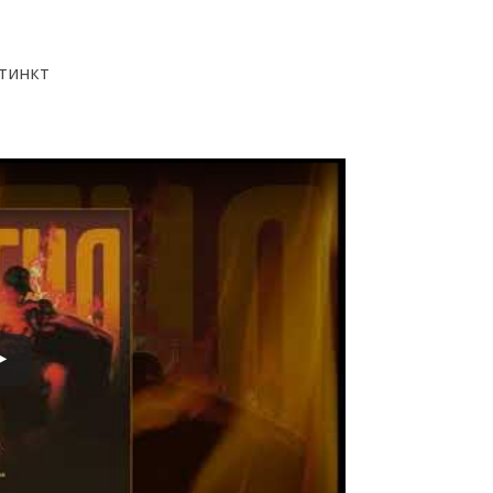
стинкт