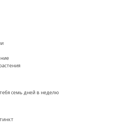
ни
ение
 растения
 тебя семь дней в неделю
стинкт