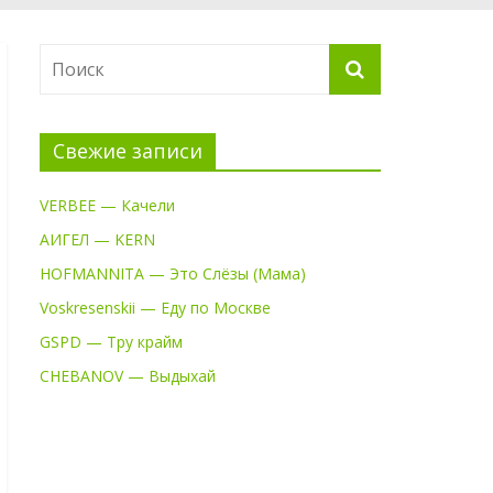
Свежие записи
VERBEE — Качели
АИГЕЛ — KERN
HOFMANNITA — Это Слёзы (Мама)
Voskresenskii — Еду по Москве
GSPD — Тру крайм
CHEBANOV — Выдыхай