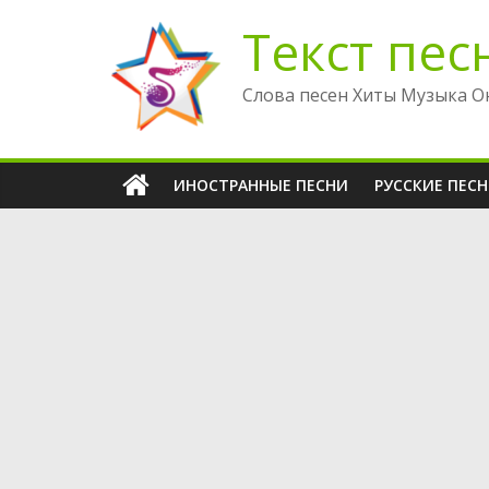
Перейти
Текст пес
к
содержимому
Слова песен Хиты Музыка О
ИНОСТРАННЫЕ ПЕСНИ
РУССКИЕ ПЕС