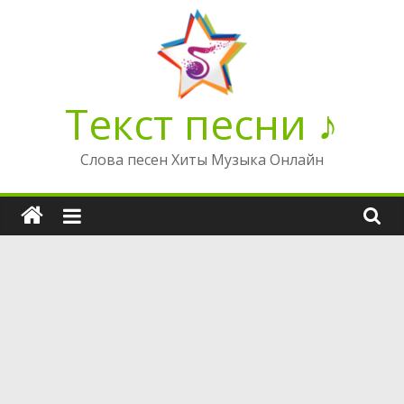
Перейти
к
содержимому
Текст песни ♪
Слова песен Хиты Музыка Онлайн