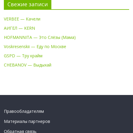
Свежие записи
VERBEE — Качели
АИГЕЛ — KERN
HOFMANNITA — Это Слёзы (Мама)
Voskresenskii — Еду по Москве
GSPD — Тру крайм
CHEBANOV — Выдыхай
Правообладателям
Материалы партнеров
Обратная связь