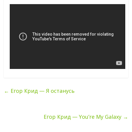
←
Егор Крид — Я останусь
Егор Крид — You’re My Galaxy
→