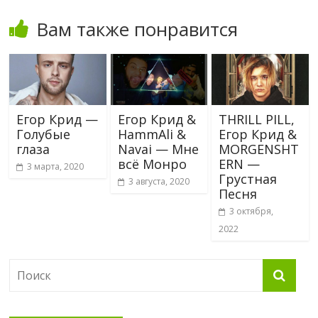
Вам также понравится
Егор Крид —
Егор Крид &
THRILL PILL,
Голубые
HammAli &
Егор Крид &
глаза
Navai — Мне
MORGENSHT
всё Монро
ERN —
3 марта, 2020
Грустная
3 августа, 2020
Песня
3 октября,
2022