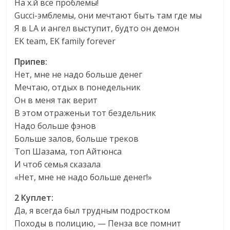
На х.й все проблемы!
Gucci-эмблемы, они мечтают быть там где мы
Я в LA и ангел выступит, будто он демон
EK team, EK family forever
Припев:
Нет, мне не надо больше денег
Мечтаю, отдых в понедельник
Он в меня так верит
В этом отраженьи тот бездельник
Надо больше фэнов
Больше залов, больше треков
Топ Шазама, топ Айтюнса
И чтоб семья сказала
«Нет, мне не надо больше денег!»
2 Куплет:
Да, я всегда был трудным подростком
Походы в полицию, — Пенза все помнит