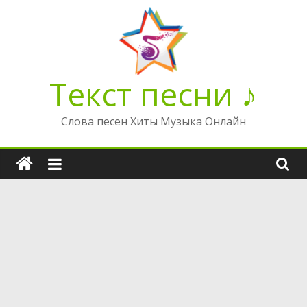
Перейти
к
содержимому
Текст песни ♪
Слова песен Хиты Музыка Онлайн