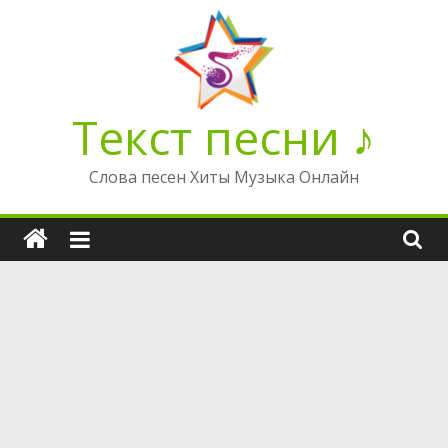
Перейти
к
содержимому
Текст песни ♪
Слова песен Хиты Музыка Онлайн