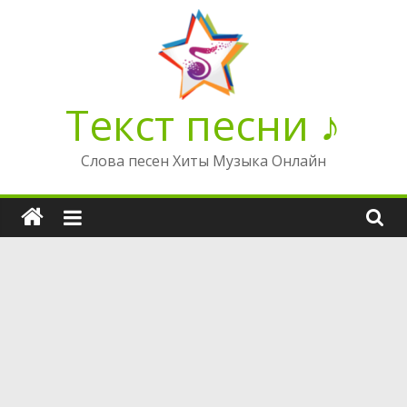
Перейти
к
содержимому
Текст песни ♪
Слова песен Хиты Музыка Онлайн