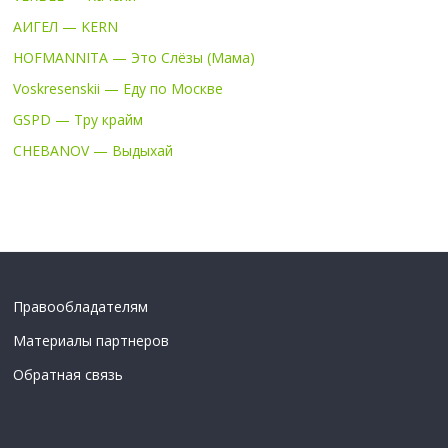
АИГЕЛ — KERN
HOFMANNITA — Это Слёзы (Мама)
Voskresenskii — Еду по Москве
GSPD — Тру крайм
CHEBANOV — Выдыхай
Правообладателям
Материалы партнеров
Обратная связь