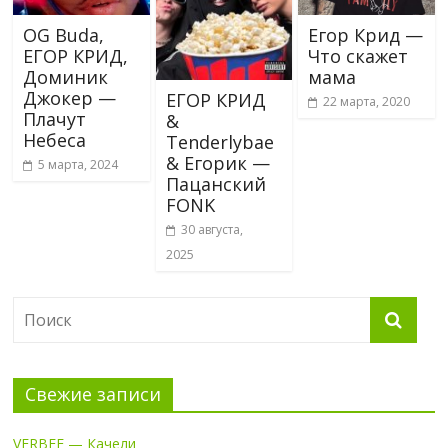
OG Buda,
Егор Крид —
ЕГОР КРИД,
Что скажет
Доминик
мама
Джокер —
ЕГОР КРИД
22 марта, 2020
Плачут
&
Небеса
Тenderlybae
& Егорик —
5 марта, 2024
Пацанский
FONK
30 августа,
2025
Свежие записи
VERBEE — Качели