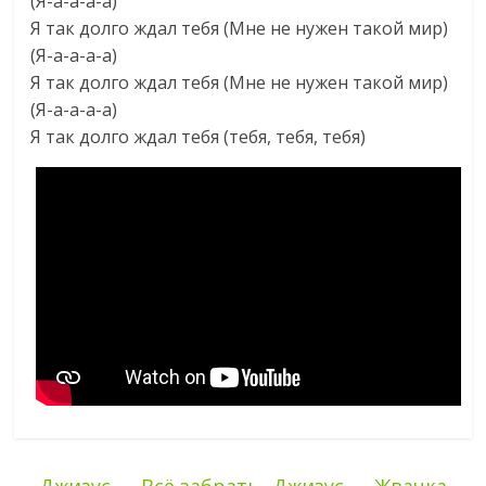
(Я-а-а-а-а)
Я так долго ждал тебя (Мне не нужен такой мир)
(Я-а-а-а-а)
Я так долго ждал тебя (Мне не нужен такой мир)
(Я-а-а-а-а)
Я так долго ждал тебя (тебя, тебя, тебя)
←
Джизус — Всё забрать
Джизус — Жвачка
→