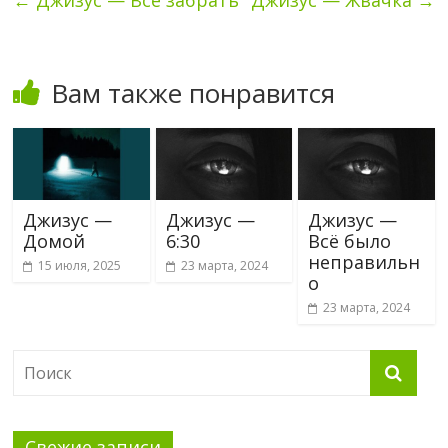
Вам также понравится
Джизус —
Джизус —
Джизус —
Домой
6:30
Всё было
неправильн
15 июля, 2025
23 марта, 2024
о
23 марта, 2024
Свежие записи