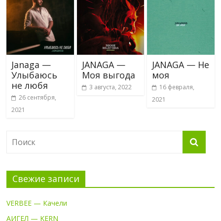
Janaga —
JANAGA —
JANAGA — Не
Улыбаюсь
Моя выгода
моя
не любя
3 августа, 2022
16 февраля,
26 сентября,
2021
2021
Свежие записи
VERBEE — Качели
АИГЕЛ — KERN