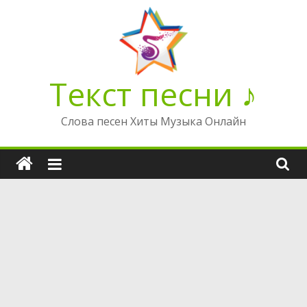
Перейти
к
содержимому
Текст песни ♪
Слова песен Хиты Музыка Онлайн