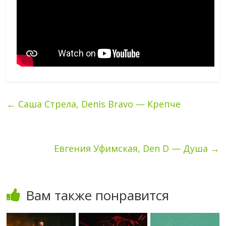
←
Саша Стрела, Denis Bravo — Крепче
Евгения Уфимская, Den D — Душа
→
Вам также понравится