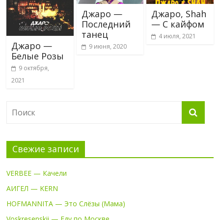
Джаро —
Джаро, Shah
Последний
— С кайфом
танец
4 июля, 2021
Джаро —
9 июня, 2020
Белые Розы
9 октября,
2021
Свежие записи
VERBEE — Качели
АИГЕЛ — KERN
HOFMANNITA — Это Слёзы (Мама)
Voskresenskii — Еду по Москве