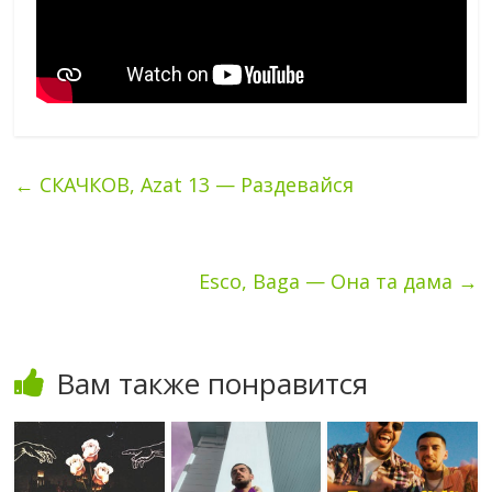
←
СКАЧКОВ, Azat 13 — Раздевайся
Esco, Baga — Она та дама
→
Вам также понравится