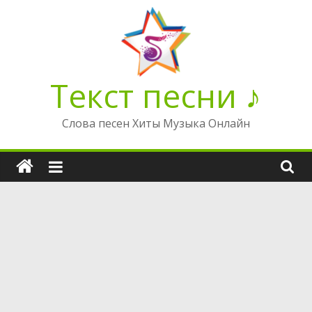
Перейти
к
содержимому
Текст песни ♪
Слова песен Хиты Музыка Онлайн