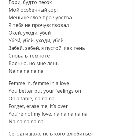
Гори, будто песок
Мой особенный сорт
Меньше слов про чувства
Я тебя не прочувствовал
Окей, уходи, убей
Убей, убей, уходи, убей
Забей, забей, я пустой, как тень
Снова в темноте
Больно, но мне лень
Na na na na na
Femme in, femme in a love
You better put your feelings on
On a table, na na na
Forget, erase me, it’s over
You’re not my love, na na na na na
Na na na na na
Сегодня даже не в кого влюбиться