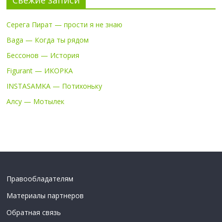
Серега Пират — прости я не знаю
Baga — Когда ты рядом
Бессонов — История
Figurant — ИКОРКА
INSTASAMKA — Потихоньку
Алсу — Мотылек
Правообладателям
Материалы партнеров
Обратная связь