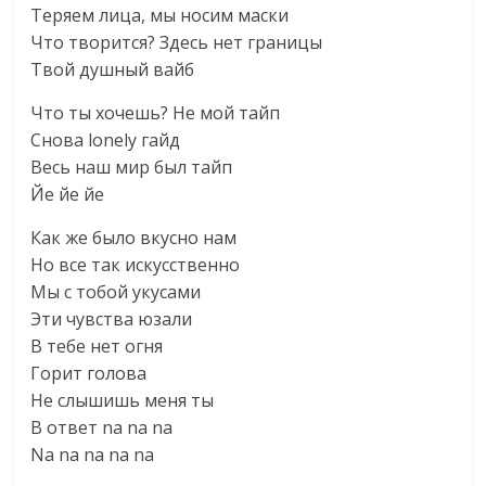
Теряем лица, мы носим маски
Что творится? Здесь нет границы
Твой душный вайб
Что ты хочешь? Не мой тайп
Снова lonely гайд
Весь наш мир был тайп
Йе йе йе
Как же было вкусно нам
Но все так искусственно
Мы с тобой укусами
Эти чувства юзали
В тебе нет огня
Горит голова
Не слышишь меня ты
В ответ na na na
Na na na na na