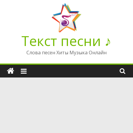
Перейти
к
содержимому
Текст песни ♪
Слова песен Хиты Музыка Онлайн