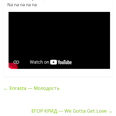
Na na na na na
←
Enrasta — Молодость
ЕГОР КРИД — We Gotta Get Love
→